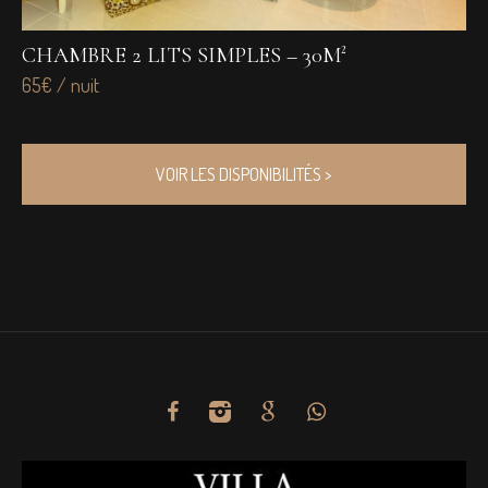
CHAMBRE 2 LITS SIMPLES – 30M²
G
65€ / nuit
71 
VOIR LES DISPONIBILITÉS >