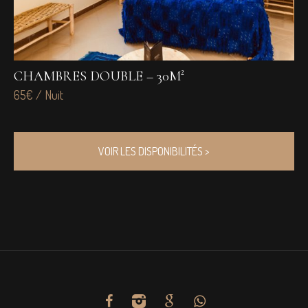
CHAMBRES DOUBLE – 30M²
C
65€ / Nuit
65
VOIR LES DISPONIBILITÉS >