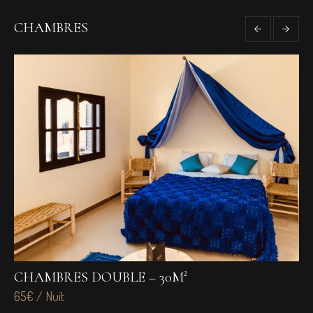
CHAMBRES
CHAMBRES DOUBLE – 30M²
C
65€ / Nuit
65